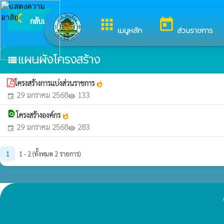
arrow_back_ios
ยินดีต
กลับเมนูหลัก
apps
today
เมนูหลัก
ส่วนราชการ
แผนผังโครงสร้าง
view_list
โครงสร้างการแบ่งส่วนราชการ
whatshot
29 มกราคม 2568
133
event
visibility
find_in_page
โครงสร้างองค์กร
whatshot
29 มกราคม 2568
283
event
visibility
1
1 - 2 (ทั้งหมด 2 รายการ)