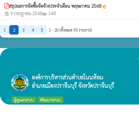
สรุปผลการจัดซื้อจัดจ้างประจำเดือน พฤษภาคม 2568
whatshot
9 กรกฎาคม 2568
148
event
visibility
1
2
3
4
5
1 - 20 (ทั้งหมด 93 รายการ)
องค์การบริหารส่วนตำบลโนนห้อม
อำเภอเมืองปราจีนบุรี จังหวัดปราจีนบุรี
ผู้ดูแลระบบ
พัฒนาระบบ