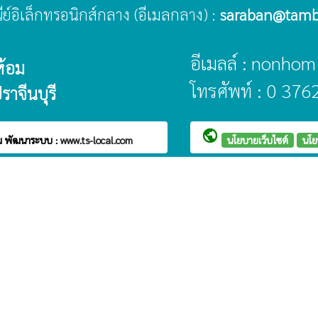
ณีย์อิเล็กทรอนิกส์กลาง (อีเมลกลาง) :
saraban@tamb
อีเมลล์ : nonh
ห้อม
โทรศัพท์ : 0 376
ราจีนบุรี
public
อม
พัฒนาระบบ :
www.ts-local.com
นโยบายเว็บไซต์
นโย