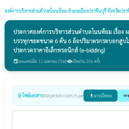
องค์การบริหารส่วนตำบลโนนห้อม
อำเภอเมืองปราจีนบุรี จังหวัดปราจี
ประกาศองค์การบริหารส่วนตำบลโนนห้อม เรื่อง ผ
บรรทุกขยะขนาด 6 ตัน 6 ล้อปริมาตรกระบอกสูบไม่ต่ำ
ประกวดราคาอิเล็กทรอนิกส์ (e-bidding)
เผยแพร่เมื่อ 11 เมษายน 2568
เปิดอ่าน 206 ครั้ง
event
visibility
ไฟล์เอกสาร
attach_file
ดาวน์โหลด
BQFgW3QFri100515.pdf
file_download
link