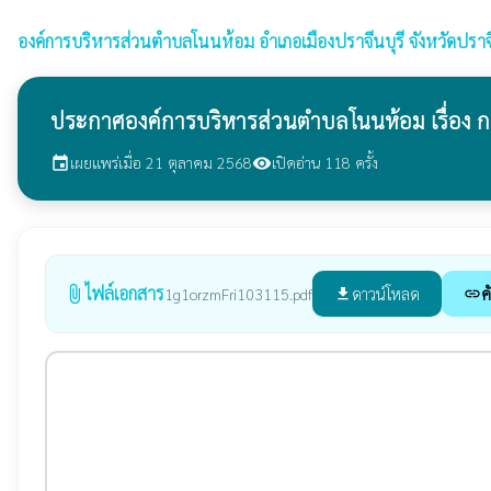
องค์การบริหารส่วนตำบลโนนห้อม
อำเภอเมืองปราจีนบุรี จังหวัดปราจี
ประกาศองค์การบริหารส่วนตำบลโนนห้อม เรื่อง 
เผยแพร่เมื่อ 21 ตุลาคม 2568
เปิดอ่าน 118 ครั้ง
event
visibility
ไฟล์เอกสาร
attach_file
ดาวน์โหลด
ค
1g1orzmFri103115.pdf
file_download
link