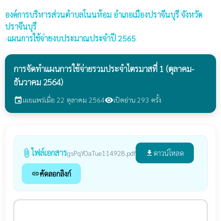
องค์การบริหารส่วนตำบลโนนห้อม
อำเภอเมืองปราจีนบุรี จังหวัด
ปราจีนบุรี
›
แผนการใช้จ่ายงบประมาณประจำปี 2565
การจัดทำแผนการใช้จ่ายรวมประจำไตรมาสที่ 1 (ตุลาคม-
ธันวาคม 2564)
เผยแพร่เมื่อ 22 ตุลาคม 2564
เปิดอ่าน 293 ครั้ง
event
visibility
ไฟล์เอกสาร
attach_file
ดาวน์โหลด
gsPqYOaTue114928.pdf
file_download
คัดลอกลิงก์
link