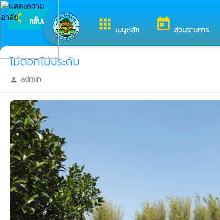
arrow_back_ios
ยินดีต้
กลับเมนูหลัก
apps
today
เมนูหลัก
ส่วนราชการ
ไม้ดอกไม้ประดับ
admin
person