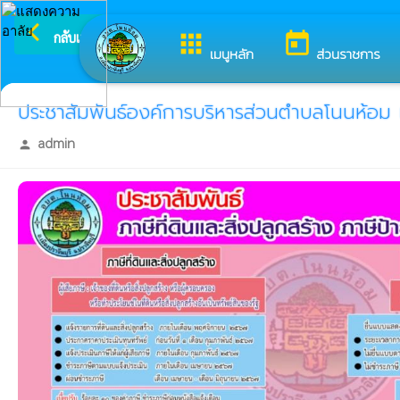
arrow_back_ios
ยินดีต้
กลับเมนูหลัก
apps
today
เมนูหลัก
ส่วนราชการ
ประชาสัมพันธ์องค์การบริหารส่วนตำบลโนนห้อม เร
admin
person