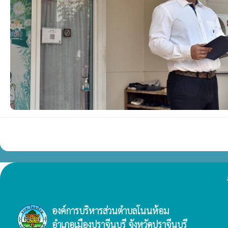
องค์การบริหารส่วนตำบลโนนห้อม
อำเภอเมืองปราจีนบุรี จังหวัดปราจีนบุรี