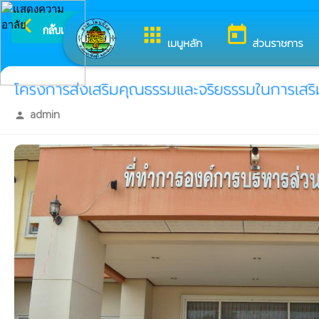
arrow_back_ios
ยินดีต้อน
กลับเมนูหลัก
apps
today
เมนูหลัก
ส่วนราชการ
โครงการส่งเสริมคุณธรรมและจริยธรรมในการเสริม
admin
person