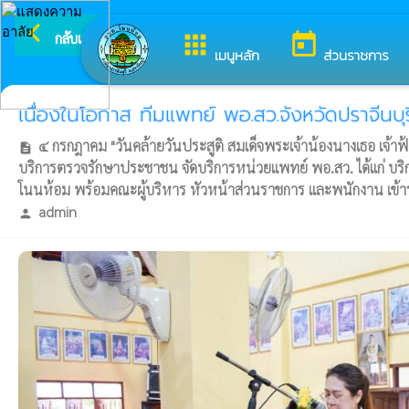
arrow_back_ios
ยินดีต้อนรับสู่เว็
กลับเมนูหลัก
apps
today
เมนูหลัก
ส่วนราชการ
เนื่องในโอกาส ทีมแพทย์ พอ.สว.จังหวัดปราจีนบ
๔ กรกฎาคม "วันคล้ายวันประสูติ สมเด็จพระเจ้าน้องนางเธอ เจ้าฟ
description
บริการตรวจรักษาประชาชน จัดบริการหน่วยแพทย์ พอ.สว. ได้แก่ บ
โนนห้อม พร้อมคณะผู้บริหาร หัวหน้าส่วนราชการ และพนักงาน เข้าร่ว
admin
person